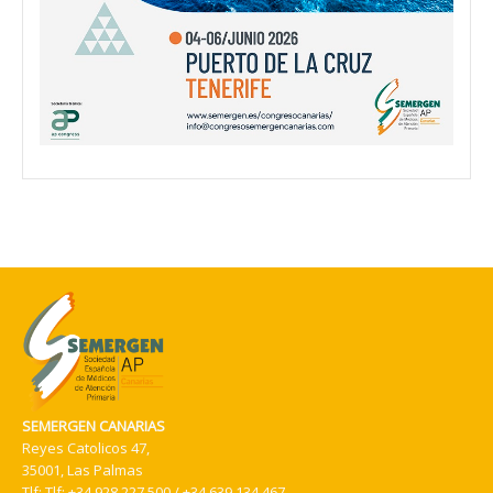
SEMERGEN CANARIAS
Reyes Catolicos 47,
35001, Las Palmas
Tlf:
Tlf: +34 928 227 500 / +34 639 134 467